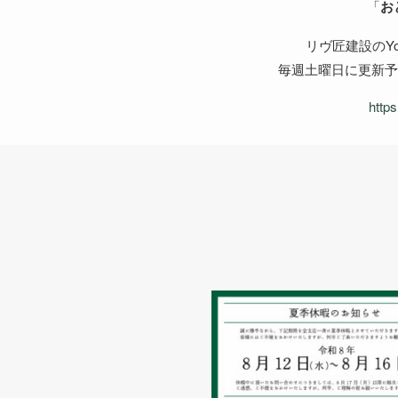
「
お
リヴ匠建設のYo
毎週土曜日に更新
http