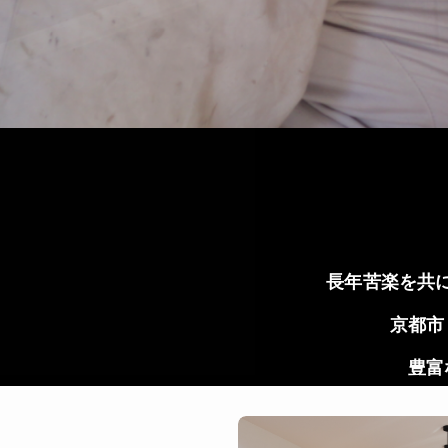
長年苦楽を共
京都市
豊富